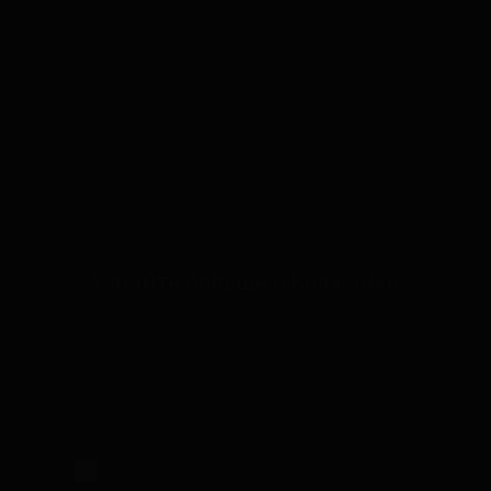
Узнайте больше о Волжанке
Настоящим подтверждаю, что я
ознакомлен и согласен с условиями