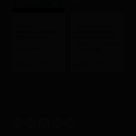
10 ИЮНЯ 2026
10 ИЮНЯ 2026
ТАКСИ от
Эта лодка возит
VBOATS. РАЗМЕР
ВСЕ и позволяет
ВПЕЧАТЛЯЕТ.
путешествовать |
VOYAGER
VBOATS VOYAGER
LongCABIN
LongCabin
LONGCABIN
ОБЗОРЫ
LONGCABIN
НОВОСТИ
НОВОСТИ
ОБЗОРЫ
Мы в соцсетях