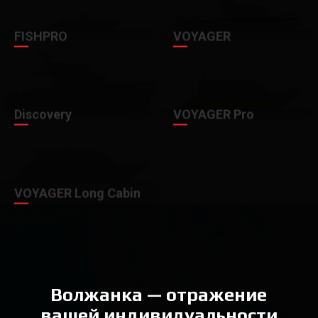
FISHPRO
VOYAGER
Discovery
VOYAGER Pro
VOYAGER Long Cabin
Волжанка — отражение
вашей индивидуальности