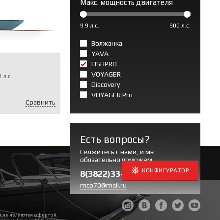
Макс. мощность двигателя
9.9 л.с.
900 л.с.
Волжанка
YAVA
FISHPRO
VOYAGER
0
л.с.
Discovery
VOYAGER Pro
Сравнить
Есть вопросы?
Свяжитесь с нами, и мы
обязательно поможем
КОНФИГУРАТОР
8(3822)33-20-50
mco70@mail.ru
МЫ В СОЦСЕТЯХ
я не являются офертой,