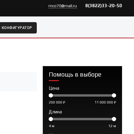
8(3822)33-20-50
mco70@mail.ru
КОНФИГУРАТОР
Помощь в выборе
Цена
200 000 ₽
11 000 000 ₽
Длина
4 м
12 м